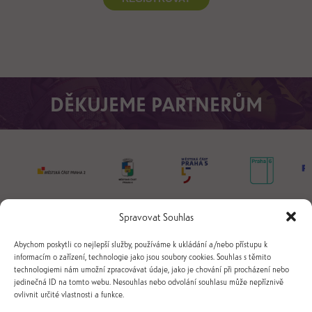
DĚKUJEME PARTNERŮM
Spravovat Souhlas
Abychom poskytli co nejlepší služby, používáme k ukládání a/nebo přístupu k
informacím o zařízení, technologie jako jsou soubory cookies. Souhlas s těmito
technologiemi nám umožní zpracovávat údaje, jako je chování při procházení nebo
jedinečná ID na tomto webu. Nesouhlas nebo odvolání souhlasu může nepříznivě
ovlivnit určité vlastnosti a funkce.
+420 731 239 237
info@jsmeinline.cz