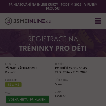
PŘIHLAŠOVÁNÍ NA INLINE KURZY - PODZIM 2026 - V PLNÉM
PROUDU!
REGISTRACE NA
TRÉNINKY PRO DĚTI
LOKALITA:
TERMÍN:
ZŠ NAD PŘEHRADOU
PONDĚLÍ 15:30 - 16:45
Praha 10
21. 9. 2026 - 2. 11. 2026
PROGRAM:
DÉLKA KURZU:
6 lekcí
ZŠ a MŠ
CENA:
STAV:
1 490 Kč
VOLNÁ MÍSTA - PŘIHLÁŠENÍ