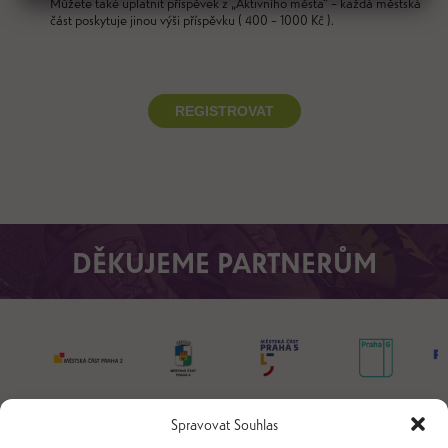
Můžete také uplatnit příspěvek z „Aktivního města“ – každá městská
část poskytuje jinou výši příspěvku ( 400 – 1000 Kč ).
REGISTROVAT
DĚKUJEME PARTNERŮM
Spravovat Souhlas