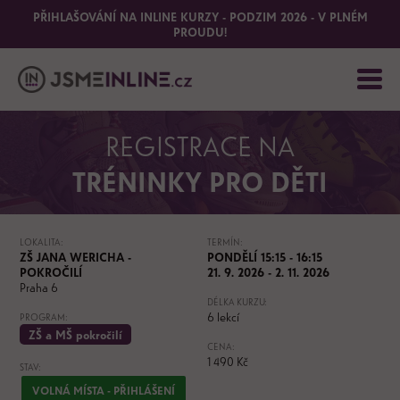
PŘIHLAŠOVÁNÍ NA INLINE KURZY - PODZIM 2026 - V PLNÉM
PROUDU!
REGISTRACE NA
TRÉNINKY PRO DĚTI
LOKALITA:
TERMÍN:
ZŠ JANA WERICHA -
PONDĚLÍ 15:15 - 16:15
POKROČILÍ
21. 9. 2026 - 2. 11. 2026
Praha 6
DÉLKA KURZU:
6 lekcí
PROGRAM:
ZŠ a MŠ pokročilí
CENA:
1 490 Kč
STAV:
VOLNÁ MÍSTA - PŘIHLÁŠENÍ