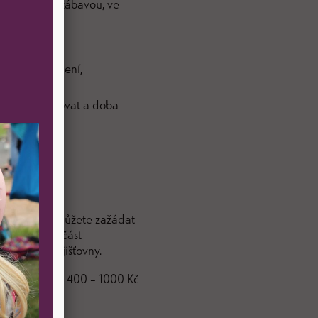
ane především zábavou, ve
a místo bruslení,
 školu informovat a doba
 kroužku.
 O příspěvek můžete zažádat
ého jako součást
dravotní pojišťovny.
ši příspěvku ( 400 – 1000 Kč