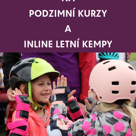
ně věnovat. Jsme si jistí, že se pro Vaše děti inline bruslení st
le zdokonalovat.
PODZIMNÍ KURZY
 lekcí
.
A
 bruslení trvá 45 minut
, zbývající čas je věnován přesunu dětí n
í ochranných pomůcek.
INLINE LETNÍ KEMPY
 kvůli špatnému počasí. V tomto případě bude instruktor Vás i
n posune nebo se zbývající lekce prodlouží.
ze nahrazovat kdykoliv a kdekoliv po celou dobu trvání vašeho
ete na webu v sekci –
DOTAZY
ven přispívá částkou min. 500 Kč na dětské pohybové aktivity.
okladu (faktury), který zasíláme automaticky po úhradě kurzovn
acení. O konkrétních podmínkách je třeba se informovat u své z
vek z „Aktivního města“ – každá městská část poskytuje jinou vý