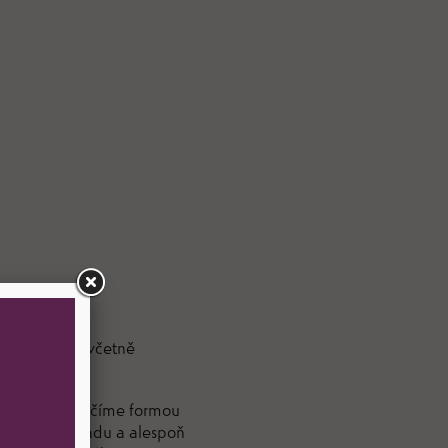
te do kroužku včetně
vednosti. Vše učíme formou
at nikoho pozadu a alespoň