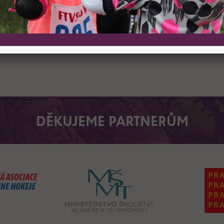
REGISTROVAT
DĚKUJEME PARTNERŮM