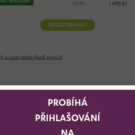
TA - PŘIHLÁŠENÍ
CENA:
1 490 Kč
REGISTROVAT
h) a cesty okolo (lepší povrch)
děti ve věku od 6 do 11 let (po dohodě s rodiči i od 5 do 12).
PROBÍHÁ
ihlášky (níže) obdrží rodič e-mailem potvrzení o přihlášení dítě
).
PŘIHLAŠOVÁNÍ
rmou, při které si děti velice rychle osvojí nové bruslařské do
I když se jedná o hromadnou formu výuky, tak se snažíme nenech
NA