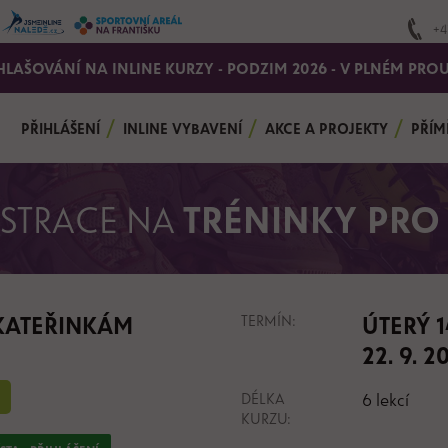
+4
HLAŠOVÁNÍ NA INLINE KURZY - PODZIM 2026 - V PLNÉM PRO
PŘIHLÁŠENÍ
INLINE VYBAVENÍ
AKCE A PROJEKTY
PŘÍM
ISTRACE NA
TRÉNINKY PRO 
 KATEŘINKÁM
TERMÍN:
ÚTERÝ 1
22. 9. 2
DÉLKA
6 lekcí
KURZU: