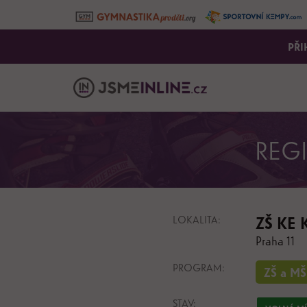
PŘI
REG
LOKALITA:
ZŠ KE
Praha 11
PROGRAM:
ZŠ a MŠ
STAV: