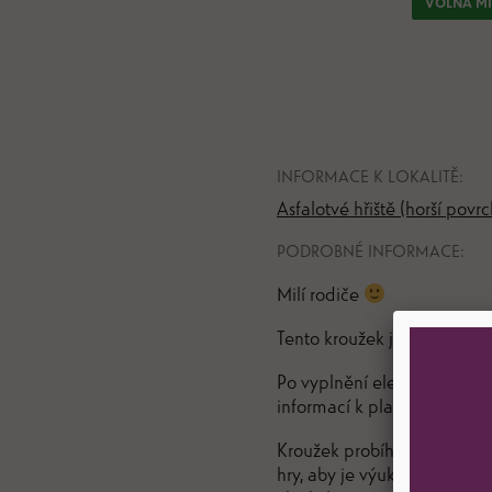
VOLNÁ MÍS
INFORMACE K LOKALITĚ:
Asfalotvé hřiště (horší povrc
PODROBNÉ INFORMACE:
Milí rodiče
Tento kroužek je určený pro 
Po vyplnění elektronické př
informací k platbě (v příloze
Kroužek probíhá zábavnou fo
hry, aby je výuka bavila. 