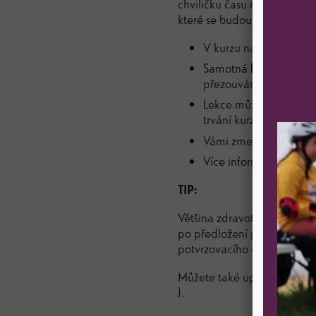
chviličku času mu individuál
které se budou chtít neustá
V kurzu na děti čeká
6
Samotná
lekce inline
přezouvání a upevněn
Lekce může být zrušena
trvání kurzu se o týde
Vámi zmeškané lekce l
Více informací nalezn
TIP:
Většina zdravotních pojišťo
po předložení platebního d
potvrzovacího emailu o zapl
Můžete také uplatnit příspě
).