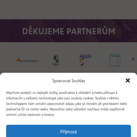
DĚKUJEME PARTNERŮM
Spravovat Souhlas
Abychom poskytli co nejlepší služby, používáme k ukládání a/nebo přístupu k
informacím o zařízení, technologie jako jsou soubory cookies. Souhlas s těmito
technologiemi nám umožní zpracovávat údaje, jako je chování při procházení nebo
jedinečná ID na tomto webu. Nesouhlas nebo odvolání souhlasu může nepříznivě
ovlivnit určité vlastnosti a funkce.
+420 731 239 237
info@jsmeinline.cz
Přijmout