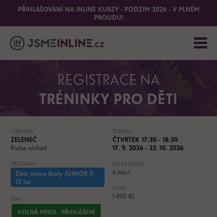
PŘIHLAŠOVÁNÍ NA INLINE KURZY - PODZIM 2026 - V PLNÉM
PROUDU!
REGISTRACE NA
TRÉNINKY PRO DĚTI
LOKALITA:
TERMÍN:
ZELENEČ
ČTVRTEK 17:30 - 18:30
Praha východ
17. 9. 2026 - 22. 10. 2026
PROGRAM:
DÉLKA KURZU:
6 lekcí
Děti mimo školy JUNIOR 7-
12 let
CENA:
1 490 Kč
STAV:
VOLNÁ MÍSTA - PŘIHLÁŠENÍ