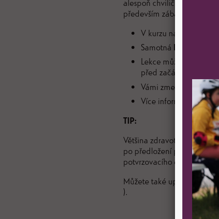
alespoň chviličku času každé
především zábavou, ve kter
V kurzu na děti čeká
6
Samotná
lekce inline
Lekce může být zrušen
před začátkem. Celý ku
Vámi zmeškané lekce lz
Více informací nalezn
TIP:
Většina zdravotních pojišťo
po předložení platebního d
potvrzovacího emailu o zapl
Můžete také uplatnit příspě
).