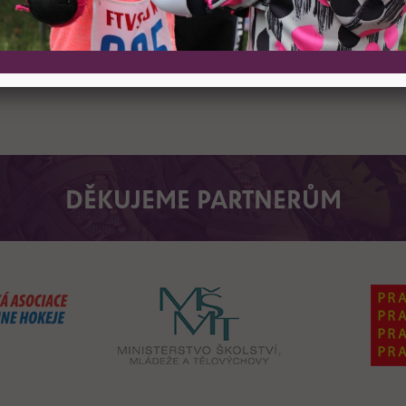
REGISTROVAT
DĚKUJEME PARTNERŮM