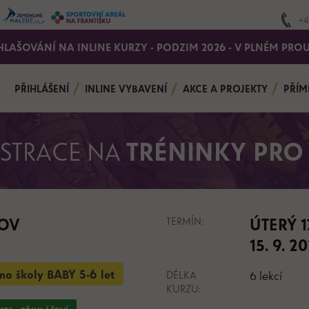
+4
HLAŠOVÁNÍ NA INLINE KURZY - PODZIM 2026 - V PLNÉM PRO
PŘIHLÁŠENÍ
INLINE VYBAVENÍ
AKCE A PROJEKTY
PŘÍM
ISTRACE NA
TRÉNINKY PRO 
OV
TERMÍN:
ÚTERÝ 17
15. 9. 2
mo školy BABY 5-6 let
DÉLKA
6 lekcí
KURZU: