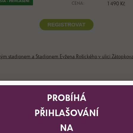
TA - PŘIHLÁŠENÍ
CENA:
1 490 Kč
REGISTROVAT
kým stadionem a Stadionem Evžena Rošického v ulici Zátopkova
děti v předškolním věku 5 – 6 let (po dohodě s rodiči i od 4 let)
PROBÍHÁ
hlášky (níže) obdrží rodič e-mailem potvrzení o přihlášení dítět
PŘIHLAŠOVÁNÍ
, při které si děti velice rychle osvojí nové bruslařské dovedno
NA
avná. I když se jedná o hromadnou formu výuky, tak se snažím