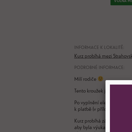
VOLNÁ MÍS
INFORMACE K LOKALITĚ:
Kurz probíhá mezi Strahovs
PODROBNÉ INFORMACE:
Milí rodiče
Tento kroužek je určený pro 
Po vyplnění elektronické při
k platbě (v příloze).
Kurz probíhá zábavnou formou
aby byla výuka hravá a záb