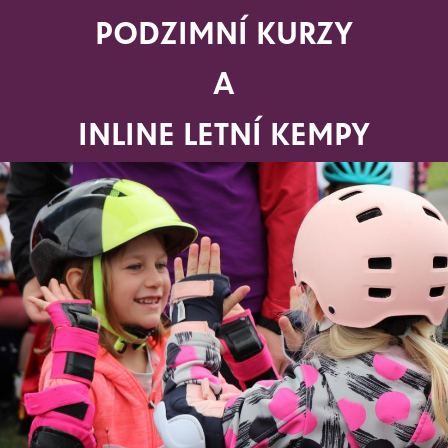
mu individuálně věnujeme. Jsme si jistí, že se pro Vaše děti inl
PODZIMNÍ KURZY
é se budou chtít neustále zdokonalovat.
 lekcí
.
A
 bruslení trvá 60 minut.
INLINE LETNÍ KEMPY
a kvůli špatnému počasí. V tomto případě Vás bude instruktor
rz se potom o týden posune nebo se zbývající lekce prodlouží.
e nahrazovat kdykoliv a kdekoliv po celou dobu trvání kurzů.
ete na webu v sekci –
DOTAZY
ven přispívá částkou min. 500 Kč na dětské pohybové aktivity.
okladu (faktury), který zasíláme automaticky po úhradě kurzovn
acení. O konkrétních podmínkách je třeba se informovat u své z
vek z „Aktivního města“ – každá městská část poskytuje jinou vý