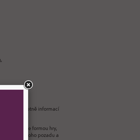
.
.
e do kurzu včetně informací
sti. Vše učíme formou hry,
e nenechat nikoho pozadu a