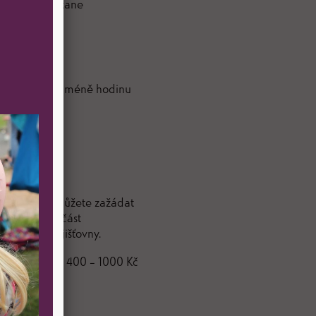
ine bruslení stane
 informovat nejméně hodinu
 O příspěvek můžete zažádat
ého jako součást
dravotní pojišťovny.
ši příspěvku ( 400 – 1000 Kč