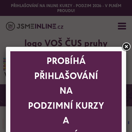
PŘIHLAŠOVÁNÍ NA INLINE KURZY - PODZIM 2026 - V PLNÉM
PROUDU!
logo VOŠ ČUS pruhy
PROBÍHÁ
PŘIHLAŠOVÁNÍ
NA
DĚKUJEME PARTNERŮM
PODZIMNÍ KURZY
A