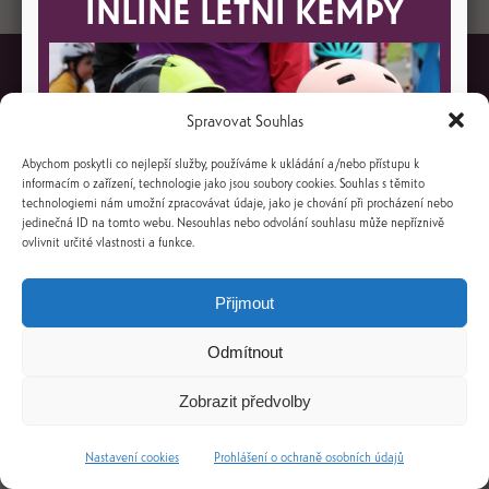
INLINE LETNÍ KEMPY
Spravovat Souhlas
Abychom poskytli co nejlepší služby, používáme k ukládání a/nebo přístupu k
+420 731 239 237
info@jsmeinline.cz
informacím o zařízení, technologie jako jsou soubory cookies. Souhlas s těmito
technologiemi nám umožní zpracovávat údaje, jako je chování při procházení nebo
jedinečná ID na tomto webu. Nesouhlas nebo odvolání souhlasu může nepříznivě
ovlivnit určité vlastnosti a funkce.
© 2026 jsmeinline.cz.
Všechna práva vyhrazena.
navrženo s
společností
dibel.cz
Přijmout
webdesign
Marek Klusák
Odmítnout
Zobrazit předvolby
Nastavení cookies
Prohlášení o ochraně osobních údajů