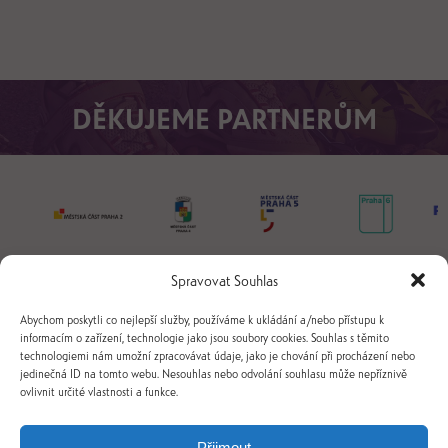
DĚKUJEME PARTNERŮM
Spravovat Souhlas
Abychom poskytli co nejlepší služby, používáme k ukládání a/nebo přístupu k
informacím o zařízení, technologie jako jsou soubory cookies. Souhlas s těmito
technologiemi nám umožní zpracovávat údaje, jako je chování při procházení nebo
jedinečná ID na tomto webu. Nesouhlas nebo odvolání souhlasu může nepříznivě
ovlivnit určité vlastnosti a funkce.
+420 731 239 237
info@jsmeinline.cz
Přijmout