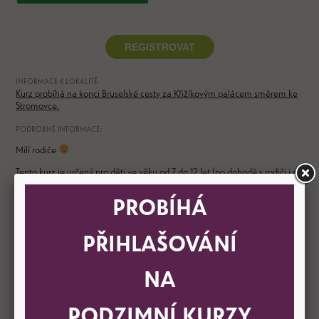
REGISTROVAT
INFORMACE K LOKALITĚ:
Kurz probíhá na konci Bruselské cesty za Křižíkovým palácem směrem ke
Stromovce.
PODROBNÉ INFORMACE:
Milí rodiče
Tento kurz je určený pro děti ve věku od 7 do 12 let (po dohodě s rodiči i od
6).
Děti se v kurzu rozdělují do skupin podle pokročilosti!
PROBÍHÁ
Po vyplnění elektronické přihlášky (níže) obdrží rodič e-mailem potvrzení
o přihlášení dítěte do kurzu včetně informací k platbě (v příloze).
PŘIHLAŠOVÁNÍ
Kurz probíhá zábavnou formou, při které si děti velice rychle osvojí nové
bruslařské dovednosti. Vše učíme formou hry, aby byla výuka hravá a
zábavná. I když se jedná o hromadnou formu výuky, tak se snažíme
NA
nenechat nikoho pozadu a alespoň chviličku času každému individuálně
věnujeme. Jsme si jistí, že se pro Vaše děti inline bruslení stane především
zábavou, ve které se budou chtít neustále zdokonalovat.
PODZIMNÍ KURZY