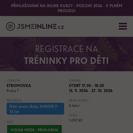
PŘIHLAŠOVÁNÍ NA INLINE KURZY - PODZIM 2026 - V PLNÉM
PROUDU!
REGISTRACE NA
TRÉNINKY PRO DĚTI
LOKALITA:
TERMÍN:
STROMOVKA
ÚTERÝ 17:30 - 18:30
Praha 7
15. 9. 2026 - 27. 10. 2026
PROGRAM:
DÉLKA KURZU:
6 lekcí
Děti mimo školy JUNIOR 7-
12 let
CENA:
1 490 Kč
STAV:
VOLNÁ MÍSTA - PŘIHLÁŠENÍ