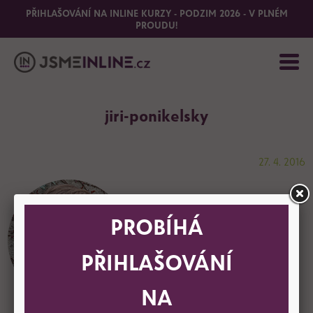
PŘIHLAŠOVÁNÍ NA INLINE KURZY - PODZIM 2026 - V PLNÉM
PROUDU!
jiri-ponikelsky
27. 4. 2016
PROBÍHÁ
PŘIHLAŠOVÁNÍ
NA