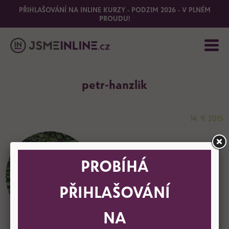
PŘIHLAŠOVÁNÍ NA INLINE KURZY - PODZIM 2026 - V PLNÉM
PROUDU!
petr-hanzlik
14. 9. 2015
PROBÍHÁ
PŘIHLAŠOVÁNÍ
NA